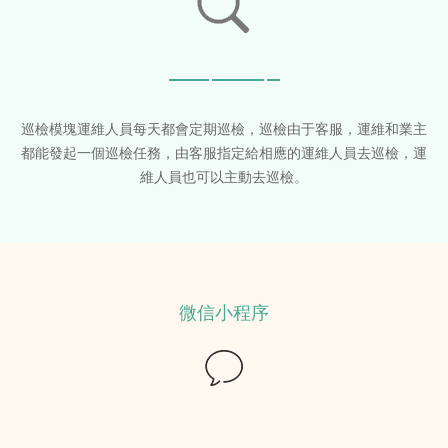
巡檢模塊運維人員每天都會定期巡檢，巡檢由于客服，運維和業主
都能發起一個巡檢任務，由客服指定給相應的運維人員去巡檢，運
維人員也可以主動去巡檢。
微信小程序