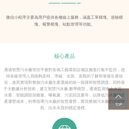
微信小程序主要為用戶提供各種線上服務，涵蓋工單模塊、巡檢模
塊、報警模塊、站點管理等功能。
核心產品
通過智慧污水廠管控平臺對各個工藝環節設備設施進行集中監控，使
得各級管理人員能夠及時、準確、全面、直觀的了解和掌握生產狀
況，進而實現對整個污水廠生產運維的統一指揮和智慧調度。同時基
于大數據分析技術，建立智慧污水廠 數學模型，通過監測進水水質、
水量，智能調節加藥量、曝氣量、污泥回流量等，以降低污水廠的生

產運營成本，科學指導污水廠的智慧運營，實現整個污水廠的節能降
TOP
耗、出水水質的穩定達標。