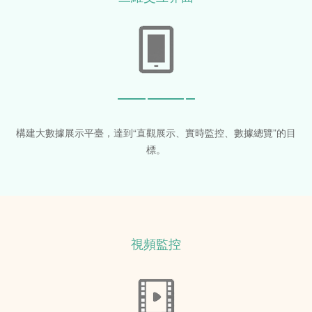
構建大數據展示平臺，達到“直觀展示、實時監控、數據總覽”的目
標。
視頻監控