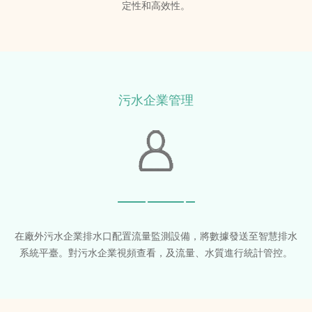
定性和高效性。
污水企業管理
在廠外污水企業排水口配置流量監測設備，將數據發送至智慧排水
系統平臺。對污水企業視頻查看，及流量、水質進行統計管控。