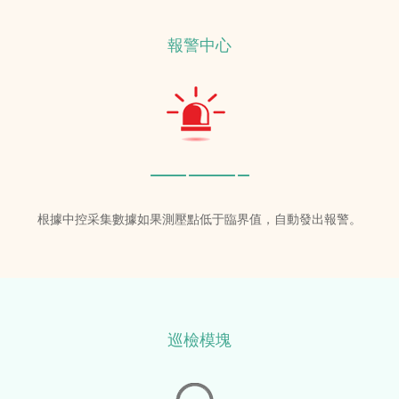
報警中心
根據中控采集數據如果測壓點低于臨界值，自動發出報警。
巡檢模塊